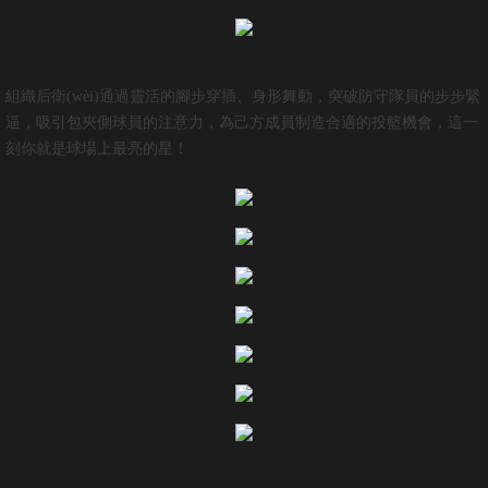
組織后衛(wèi)通過靈活的腳步穿插、身形舞動，突破防守隊員的步步緊
逼，吸引包夾側球員的注意力，為己方成員制造合適的投籃機會，這一
刻你就是球場上最亮的星！