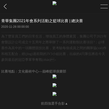
青華集團2021年會系列活動之籃球比賽 | 總決賽
首頁
2020-11-26 00:00:00
為了豐富員工們的日常生活，增強員工的身體素質，集團公司于2021年
關于
會暨設計公司成立十五周年之際舉辦了一系列運動類比賽項目?；@球
賽作為其中的一項團體競技比賽，更考驗每個成員之間的團隊協(xié)作
企業(yè)簡介
和相互配合，經(jīng)過前期的3V3小組比賽，出線的4只隊伍將在今天
參與最后的冠亞季軍爭奪戰(zhàn)。
組織架構
比賽地點：文化藝術中心---巔峰籃球俱樂部
公司理念
資質榮譽
新聞
前四強選手合影▲