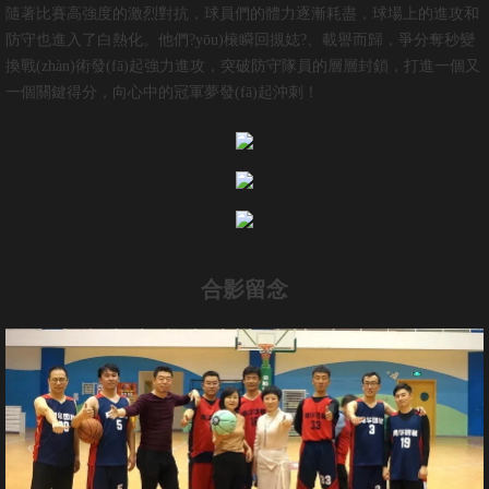
隨著比賽高強度的激烈對抗，球員們的體力逐漸耗盡，球場上的進攻和
防守也進入了白熱化。他們?yōu)榱瞬回摫娡?、載譽而歸，爭分奪秒變
換戰(zhàn)術發(fā)起強力進攻，突破防守隊員的層層封鎖，打進一個又
一個關鍵得分，向心中的冠軍夢發(fā)起沖刺！
合影留念