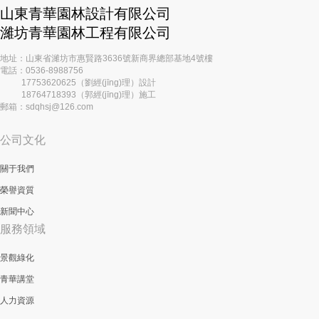
山東青華園林設計有限公司
濰坊青華園林工程有限公司
地址：山東省濰坊市惠賢路3636號新商界總部基地4號樓
電話：0536-8988756
17753620625（劉經(jīng)理）設計
18764718393（郭經(jīng)理）施工
郵箱：sdqhsj@126.com
公司文化
關于我們
榮譽資質
新聞中心
服務領域
景觀綠化
青華講堂
人力資源