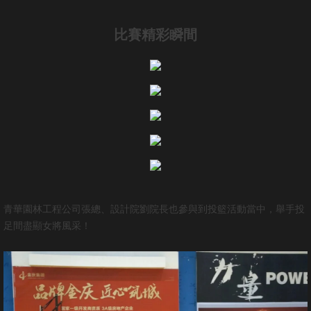
作品展示
比賽精彩瞬間
青華大講堂
青華手繪
人力資源
人才招聘
技術+
青華園林工程公司張總、設計院劉院長也參與到投籃活動當中，舉手投
聯(lián)系我們
足間盡顯女將風采！