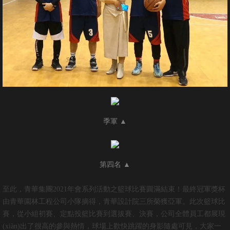
季軍 ▲
第四名 ▲
至此，青華集團2021年會系列活動之籃球比賽圓滿結束！最終冠軍獎杯
由青華園林工程公司小隊摘得，青華設計院三所榮獲亞軍。此次籃球比
賽，從小組初賽、定點投籃比賽到選拔賽、決賽，公司全體員工都展現
(xiàn)出了很高的參與熱情，球場上歡快跳躍的身影隨處可見，大家一